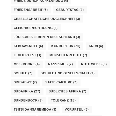
FRIEDE DURCH AUFKLÄRUNG
(4)
FRIEDENSARBEIT
(6)
GEBURTSTAG
(4)
GESELLSCHAFTLICHE UNGLEICHHEIT
(3)
GLEICHBERECHTIGUNG
(3)
JÜDISCHES LEBEN IN DEUTSCHLAND
(3)
KLIMAWANDEL
(4)
KORRUPTION
(20)
KRIMI
(4)
LICHTERFEST
(3)
MENSCHENRECHTE
(7)
MISS MOORE
(4)
RASSISMUS
(7)
RUTH WEISS
(3)
SCHULE
(7)
SCHULE UND GESELLSCHAFT
(3)
SIMBABWE
(7)
STATE CAPTURE
(7)
SÜDAFRIKA
(27)
SÜDLICHES AFRIKA
(7)
SÜNDENBOCK
(3)
TOLERANZ
(15)
TSITSI DANGAREMBGA
(3)
VORURTEIL
(5)