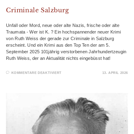
Criminale Salzburg
Unfall oder Mord, neue oder alte Nazis, frische oder alte
Traumata - Wer ist K. ? Ein hochspannender neuer Krimi
von Ruth Weiss der gerade zur Criminale in Salzburg
erscheint. Und ein Krimi aus den Top Ten der am 5.
September 2025 101jährig verstorbenen Jahrhundertzeugin
Ruth Weiss, der an Aktualität nichts eingebüsst hat!
FÜR
KOMMENTARE DEAKTIVIERT
13. APRIL 2026
DAS
LÜCKENHAFTE
GEDÄCHTNIS
DES
ECKARDT
K.
–
RUTHS
KRIMI
FÜR
DIE
CRIMINALE
SALZBURG