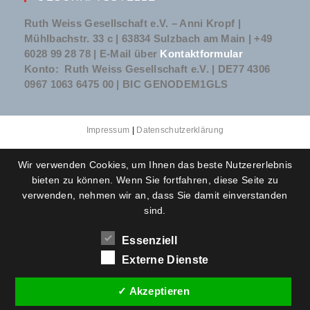
Ruth Weiss Gesellschaft e.V. – Anni Kropf |
Mühlbachstr. 33 c | 63834 Sulzbach am Main | +49
6028 99 28 78 | E-Mail über
Kontaktformular
Konto: Ruth Weiss Gesellschaft e.V. | DE77 4306
0967 1063 6475 00 | BIC GENODEM1GLS
Impressum
|
Datenschutzerklärung
Wir verwenden Cookies, um Ihnen das beste Nutzererlebnis
bieten zu können. Wenn Sie fortfahren, diese Seite zu
verwenden, nehmen wir an, dass Sie damit einverstanden
sind.
Essenziell
Externe Dienste
✓ Akzeptieren