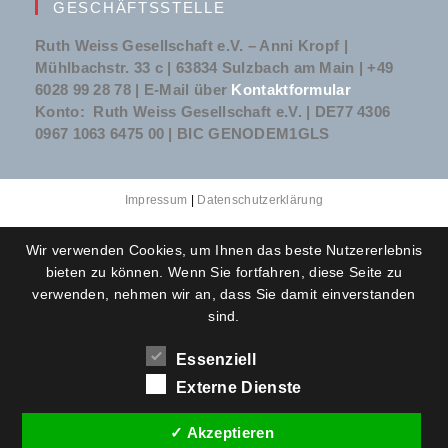
GESCHÄFTSSTELLE
Ruth Weiss Gesellschaft e.V. – Anni Kropf |
Mühlbachstr. 33 c | 63834 Sulzbach am Main | +49
6028 99 28 78 | E-Mail über
Kontaktformular
Konto: Ruth Weiss Gesellschaft e.V. | DE77 4306
0967 1063 6475 00 | BIC GENODEM1GLS
Impressum
|
Datenschutzerklärung
Wir verwenden Cookies, um Ihnen das beste Nutzererlebnis
bieten zu können. Wenn Sie fortfahren, diese Seite zu
verwenden, nehmen wir an, dass Sie damit einverstanden
sind.
Essenziell
Externe Dienste
✓ Akzeptieren