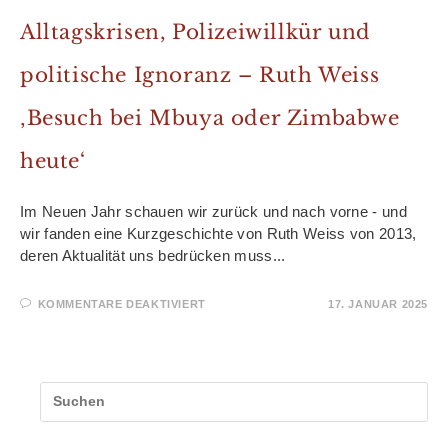
Alltagskrisen, Polizeiwillkür und
politische Ignoranz – Ruth Weiss
‚Besuch bei Mbuya oder Zimbabwe
heute‘
Im Neuen Jahr schauen wir zurück und nach vorne - und
wir fanden eine Kurzgeschichte von Ruth Weiss von 2013,
deren Aktualität uns bedrücken muss...
FÜR
KOMMENTARE DEAKTIVIERT
17. JANUAR 2025
ALLTAGSKRISEN,
POLIZEIWILLKÜR
UND
POLITISCHE
IGNORANZ
–
RUTH
WEISS
‚BESUCH
BEI
MBUYA