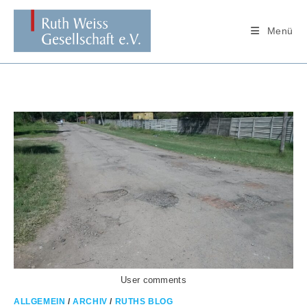
Zum
Inhalt
Menü
springen
User comments
ALLGEMEIN
/
ARCHIV
/
RUTHS BLOG