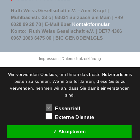
Ruth Weiss Gesellschaft e.V. – Anni Kropf |
Mühlbachstr. 33 c | 63834 Sulzbach am Main | +49
6028 99 28 78 | E-Mail über
Kontaktformular
Konto: Ruth Weiss Gesellschaft e.V. | DE77 4306
0967 1063 6475 00 | BIC GENODEM1GLS
Impressum
|
Datenschutzerklärung
Wir verwenden Cookies, um Ihnen das beste Nutzererlebnis
bieten zu können. Wenn Sie fortfahren, diese Seite zu
verwenden, nehmen wir an, dass Sie damit einverstanden
sind.
Essenziell
Externe Dienste
✓ Akzeptieren