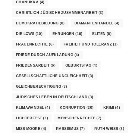
CHANUKKA
(4)
CHRISTLICH-JÜDISCHE ZUSAMMENARBEIT
(3)
DEMOKRATIEBILDUNG
(8)
DIAMANTENHANDEL
(4)
DIE LÖWS
(10)
EHRUNGEN
(16)
ELITEN
(6)
FRAUENRECHTE
(6)
FREIHEIT UND TOLERANZ
(3)
FRIEDE DURCH AUFKLÄRUNG
(4)
FRIEDENSARBEIT
(6)
GEBURTSTAG
(4)
GESELLSCHAFTLICHE UNGLEICHHEIT
(3)
GLEICHBERECHTIGUNG
(3)
JÜDISCHES LEBEN IN DEUTSCHLAND
(3)
KLIMAWANDEL
(4)
KORRUPTION
(20)
KRIMI
(4)
LICHTERFEST
(3)
MENSCHENRECHTE
(7)
MISS MOORE
(4)
RASSISMUS
(7)
RUTH WEISS
(3)