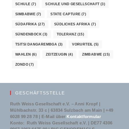
SCHULE
(7)
SCHULE UND GESELLSCHAFT
(3)
SIMBABWE
(7)
STATE CAPTURE
(7)
SÜDAFRIKA
(27)
SÜDLICHES AFRIKA
(7)
SÜNDENBOCK
(3)
TOLERANZ
(15)
TSITSI DANGAREMBGA
(3)
VORURTEIL
(5)
WAHLEN
(6)
ZEITZEUGIN
(4)
ZIMBABWE
(15)
ZONDO
(7)
GESCHÄFTSSTELLE
Ruth Weiss Gesellschaft e.V. – Anni Kropf |
Mühlbachstr. 33 c | 63834 Sulzbach am Main | +49
6028 99 28 78 | E-Mail über
Kontaktformular
Konto: Ruth Weiss Gesellschaft e.V. | DE77 4306