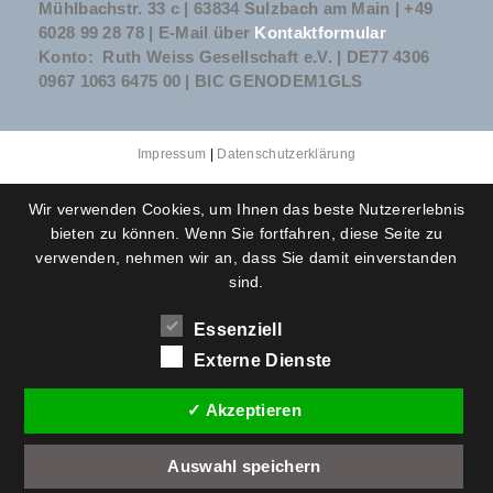
Mühlbachstr. 33 c | 63834 Sulzbach am Main | +49
6028 99 28 78 | E-Mail über
Kontaktformular
Konto: Ruth Weiss Gesellschaft e.V. | DE77 4306
0967 1063 6475 00 | BIC GENODEM1GLS
Impressum
|
Datenschutzerklärung
Wir verwenden Cookies, um Ihnen das beste Nutzererlebnis
bieten zu können. Wenn Sie fortfahren, diese Seite zu
verwenden, nehmen wir an, dass Sie damit einverstanden
sind.
Essenziell
Externe Dienste
✓ Akzeptieren
Auswahl speichern