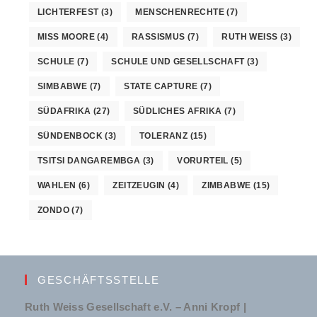
LICHTERFEST
(3)
MENSCHENRECHTE
(7)
MISS MOORE
(4)
RASSISMUS
(7)
RUTH WEISS
(3)
SCHULE
(7)
SCHULE UND GESELLSCHAFT
(3)
SIMBABWE
(7)
STATE CAPTURE
(7)
SÜDAFRIKA
(27)
SÜDLICHES AFRIKA
(7)
SÜNDENBOCK
(3)
TOLERANZ
(15)
TSITSI DANGAREMBGA
(3)
VORURTEIL
(5)
WAHLEN
(6)
ZEITZEUGIN
(4)
ZIMBABWE
(15)
ZONDO
(7)
GESCHÄFTSSTELLE
Ruth Weiss Gesellschaft e.V. – Anni Kropf |