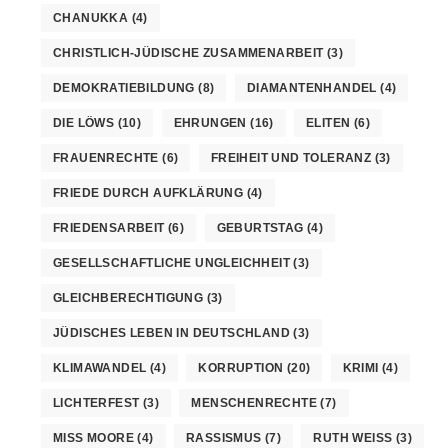
CHANUKKA
(4)
CHRISTLICH-JÜDISCHE ZUSAMMENARBEIT
(3)
DEMOKRATIEBILDUNG
(8)
DIAMANTENHANDEL
(4)
DIE LÖWS
(10)
EHRUNGEN
(16)
ELITEN
(6)
FRAUENRECHTE
(6)
FREIHEIT UND TOLERANZ
(3)
FRIEDE DURCH AUFKLÄRUNG
(4)
FRIEDENSARBEIT
(6)
GEBURTSTAG
(4)
GESELLSCHAFTLICHE UNGLEICHHEIT
(3)
GLEICHBERECHTIGUNG
(3)
JÜDISCHES LEBEN IN DEUTSCHLAND
(3)
KLIMAWANDEL
(4)
KORRUPTION
(20)
KRIMI
(4)
LICHTERFEST
(3)
MENSCHENRECHTE
(7)
MISS MOORE
(4)
RASSISMUS
(7)
RUTH WEISS
(3)