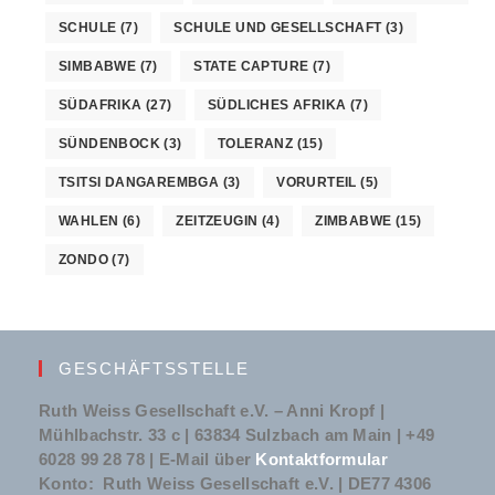
SCHULE
(7)
SCHULE UND GESELLSCHAFT
(3)
SIMBABWE
(7)
STATE CAPTURE
(7)
SÜDAFRIKA
(27)
SÜDLICHES AFRIKA
(7)
SÜNDENBOCK
(3)
TOLERANZ
(15)
TSITSI DANGAREMBGA
(3)
VORURTEIL
(5)
WAHLEN
(6)
ZEITZEUGIN
(4)
ZIMBABWE
(15)
ZONDO
(7)
GESCHÄFTSSTELLE
Ruth Weiss Gesellschaft e.V. – Anni Kropf |
Mühlbachstr. 33 c | 63834 Sulzbach am Main | +49
6028 99 28 78 | E-Mail über
Kontaktformular
Konto: Ruth Weiss Gesellschaft e.V. | DE77 4306