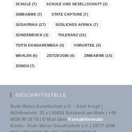
SCHULE
(7)
SCHULE UND GESELLSCHAFT
(3)
SIMBABWE
(7)
STATE CAPTURE
(7)
SÜDAFRIKA
(27)
SÜDLICHES AFRIKA
(7)
SÜNDENBOCK
(3)
TOLERANZ
(15)
TSITSI DANGAREMBGA
(3)
VORURTEIL
(5)
WAHLEN
(6)
ZEITZEUGIN
(4)
ZIMBABWE
(15)
ZONDO
(7)
GESCHÄFTSSTELLE
Ruth Weiss Gesellschaft e.V. – Anni Kropf |
Mühlbachstr. 33 c | 63834 Sulzbach am Main | +49
6028 99 28 78 | E-Mail über
Kontaktformular
Konto: Ruth Weiss Gesellschaft e.V. | DE77 4306