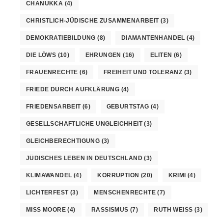
CHANUKKA
(4)
CHRISTLICH-JÜDISCHE ZUSAMMENARBEIT
(3)
DEMOKRATIEBILDUNG
(8)
DIAMANTENHANDEL
(4)
DIE LÖWS
(10)
EHRUNGEN
(16)
ELITEN
(6)
FRAUENRECHTE
(6)
FREIHEIT UND TOLERANZ
(3)
FRIEDE DURCH AUFKLÄRUNG
(4)
FRIEDENSARBEIT
(6)
GEBURTSTAG
(4)
GESELLSCHAFTLICHE UNGLEICHHEIT
(3)
GLEICHBERECHTIGUNG
(3)
JÜDISCHES LEBEN IN DEUTSCHLAND
(3)
KLIMAWANDEL
(4)
KORRUPTION
(20)
KRIMI
(4)
LICHTERFEST
(3)
MENSCHENRECHTE
(7)
MISS MOORE
(4)
RASSISMUS
(7)
RUTH WEISS
(3)