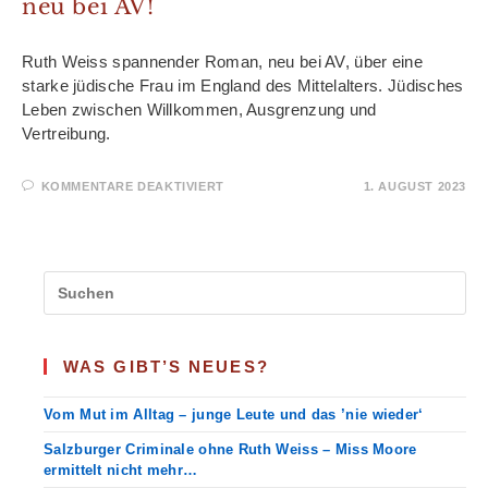
neu bei AV!
Ruth Weiss spannender Roman, neu bei AV, über eine
starke jüdische Frau im England des Mittelalters. Jüdisches
Leben zwischen Willkommen, Ausgrenzung und
Vertreibung.
FÜR
KOMMENTARE DEAKTIVIERT
1. AUGUST 2023
DEBORAHS
LIED
–
RUTH
WEISS
ROMAN
NEU
BEI
AV!
WAS GIBT’S NEUES?
Vom Mut im Alltag – junge Leute und das ’nie wieder‘
Salzburger Criminale ohne Ruth Weiss – Miss Moore
ermittelt nicht mehr…